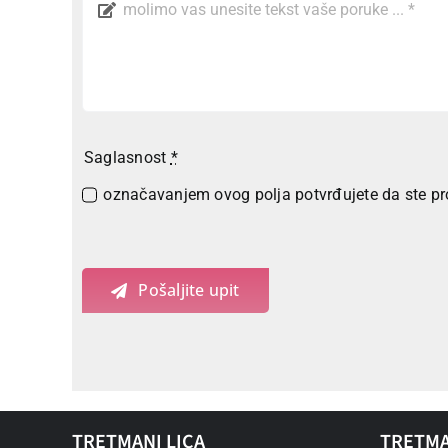
Saglasnost
*
označavanjem ovog polja potvrđujete da ste proč
Pošaljite upit
TRETMANI LICA
TRETMA