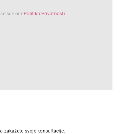
ase see our
Politika Privatnosti
.
da zakažete svoje konsultacije.