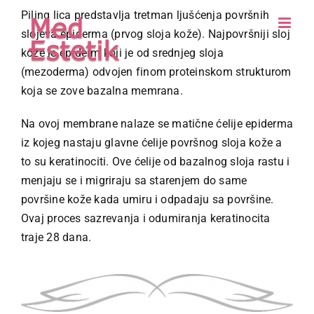
Skip
Piling lica predstavlja tretman ljušćenja površnih
to
slojeva epiderma (prvog sloja kože). Najpovršniji sloj
content
kože je epiderm koji je od srednjeg sloja
(mezoderma) odvojen finom proteinskom strukturom
koja se zove bazalna memrana.
Na ovoj membrane nalaze se matične ćelije epiderma
iz kojeg nastaju glavne ćelije površnog sloja kože a
to su keratinociti. Ove ćelije od bazalnog sloja rastu i
menjaju se i migriraju sa starenjem do same
površine kože kada umiru i odpadaju sa površine.
Ovaj proces sazrevanja i odumiranja keratinocita
traje 28 dana.