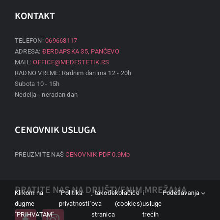
KONTAKT
TELEFON:
069668117
ADRESA:
ĐERDAPSKA 35, PANČEVO
MAIL:
OFFICE@MEDESTETIK.RS
RADNO VREME: Radnim danima 12 - 20h
Subota 10 - 15h
Nedelja - neradan dan
CENOVNIK USLUGA
PREUZMITE NAŠ
CENOVNIK PDF 0.9Mb
PRATITE NAS NA DRUŠTVENIM MREŽAMA
Klikom na
"Politika
, takođe
kolačiće
i
Podešavanja
dugme
privatnosti"
ova
(cookies)
usluge
"PRIHVATAM"
stranica
trećih