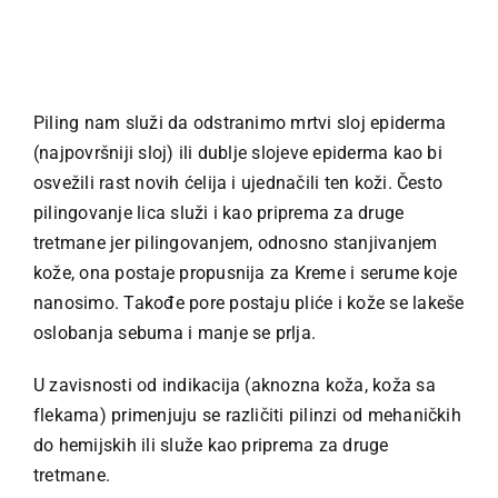
Piling nam služi da odstranimo mrtvi sloj epiderma
(najpovršniji sloj) ili dublje slojeve epiderma kao bi
osvežili rast novih ćelija i ujednačili ten koži. Često
pilingovanje lica služi i kao priprema za druge
tretmane jer pilingovanjem, odnosno stanjivanjem
kože, ona postaje propusnija za Kreme i serume koje
nanosimo. Takođe pore postaju pliće i kože se lakeše
oslobanja sebuma i manje se prlja.
U zavisnosti od indikacija (aknozna koža, koža sa
flekama) primenjuju se različiti pilinzi od mehaničkih
do hemijskih ili služe kao priprema za druge
tretmane.